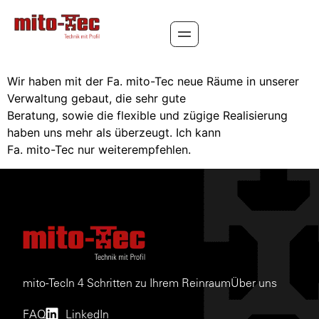
In 4 Schritten zu Ihrem Reinraum
Wir haben mit der Fa. mito-Tec neue Räume in unserer
Verwaltung gebaut, die sehr gute
Beratung, sowie die flexible und zügige Realisierung
haben uns mehr als überzeugt. Ich kann
Fa. mito-Tec nur weiterempfehlen.
mito-Tec
In 4 Schritten zu Ihrem Reinraum
Über uns
FAQ
LinkedIn