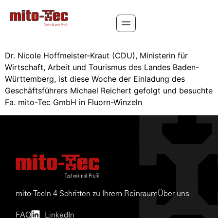
In 4 Schritten zu Ihrem Reinraum
Dr. Nicole Hoffmeister-Kraut (CDU), Ministerin für
Wirtschaft, Arbeit und Tourismus des Landes Baden-
Württemberg, ist diese Woche der Einladung des
Geschäftsführers Michael Reichert gefolgt und besuchte
Fa. mito-Tec GmbH in Fluorn-Winzeln
mito-Tec
In 4 Schritten zu Ihrem Reinraum
Über uns
FAQ
LinkedIn